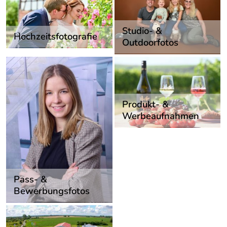
Studio- &
Hochzeitsfotografie
Outdoorfotos
Produkt- &
Werbeaufnahmen
Pass- &
Bewerbungsfotos